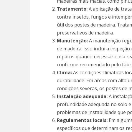
madeiras mais macias, como pinus 
Tratamento:
A aplicação de trat
contra insetos, fungos e intempér
útil dos postes de madeira. Trat
preservativos de madeira.
Manutenção:
A manutenção regula
de madeira. Isso inclui a inspeção
reparos quando necessário e a re
conforme recomendado pelo fabri
Clima:
As condições climáticas l
durabilidade. Em áreas com alta 
condições severas, os postes de 
Instalação adequada:
A instalaçã
profundidade adequada no solo e a
problemas de instabilidade que po
Regulamentos locais:
Em algumas
específicos que determinam os req