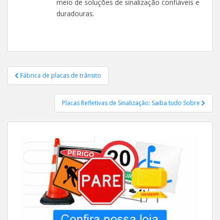
meio de soluções de sinalização confiáveis e
duradouras.
Navegação
Fábrica de placas de trânsito
de
Post
Placas Refletivas de Sinalização: Saiba tudo Sobre